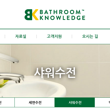
|
자료실
|
고객지원
|
오시는 길
샤워수전
전
세면수전
샤워수전