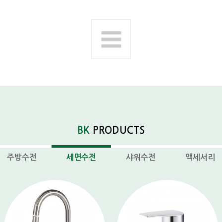
다음제품
BK
PRODUCTS
주방수전
세면수전
샤워수전
액세서리