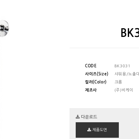
BK
CODE
BK3031
사이즈(Size)
샤워용/노출
컬러(Color)
크롬
제조사
(주)비케이
다운로드
제품도면