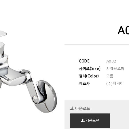
A
CODE
A032
사이즈(Size)
샤워욕조형
컬러(Color)
크롬
제조사
(주)비케이
다운로드
제품도면