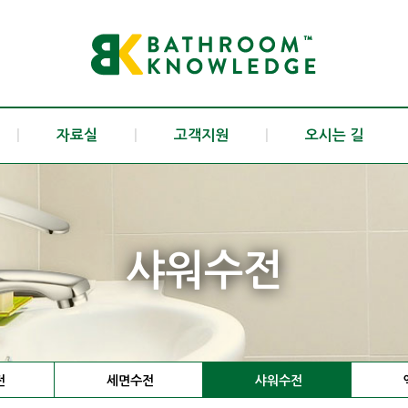
|
자료실
|
고객지원
|
오시는 길
샤워수전
전
세면수전
샤워수전