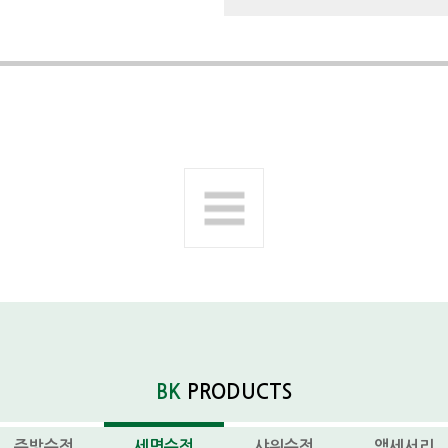
다음제품
BK
PRODUCTS
주방수전
세면수전
샤워수전
액세서리