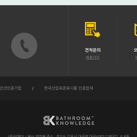
견적문의
바로가기
안전인증기업
/
한국산업표준표시품 인증업체
(주)비케이
/
본사,영업부 주소 :
경기도 김포시 대곶면 대곶남로571번길7. A,B동