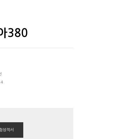
아380
전
4
험성적서