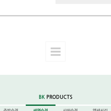
다음제품
BK
PRODUCTS
주방수전
세면수전
샤워수전
액세서리