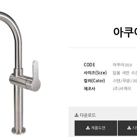
아쿠
CODE
아쿠아380
사이즈(Size)
탑볼 세면 수
컬러(Color)
스텐/무광/30
제조사
(주)비케이
다운로드
제품도면
시