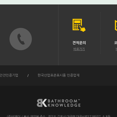
견적문의
바로가기
안전인증기업
/
한국산업표준표시품 인증업체
(주)비케이
/
본사,영업부 주소 :
경기도 김포시 대곶면 대곶남로571번길7. A,B동