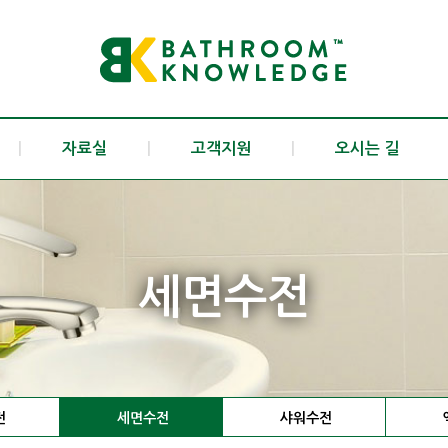
|
자료실
|
고객지원
|
오시는 길
세면수전
전
세면수전
샤워수전