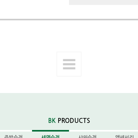
다음제품
BK
PRODUCTS
주방수전
세면수전
샤워수전
액세서리