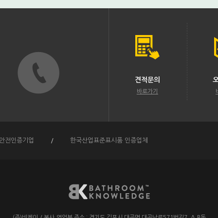
견적문의
바로가기
안전인증기업
/
한국산업표준표시품 인증업체
(주)비케이
/
본사,영업부 주소 :
경기도 김포시 대곶면 대곶남로571번길7. A,B동