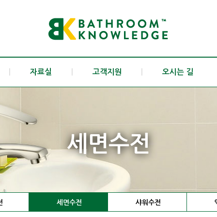
|
자료실
|
고객지원
|
오시는 길
세면수전
전
세면수전
샤워수전