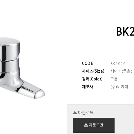
BK
CODE
BK2020
사이즈(Size)
세면기(투홀)
컬러(Color)
크롬
제조사
(주)비케이
다운로드
제품도면