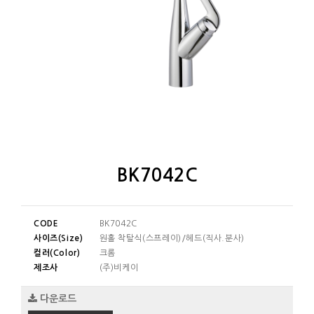
BK7042C
CODE
BK7042C
사이즈(Size)
원홀 착탈식(스프레이)/헤드(직사.분사)
컬러(Color)
크롬
제조사
(주)비케이
다운로드