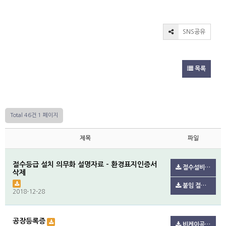
SNS공유
목록
Total 46건
1 페이지
제목
파일
절수등급 설치 의무화 설명자료 - 환경표지인증서
절수설비 설치 의무화 설명자료 배포.pdf(123.7K)
삭제
붙임 절수설비 및 절수제품 설치 의무화 설명자료2021.7..pdf(606.4K)
2018-12-28
공장등록증
비케이공장등록증.pdf(101.0K)