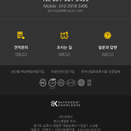
Mobile. 010-3918-3496
bk-made@naver.com
견적문의
오시는 길
질문과 답변
바로가기
바로가기
바로가기
생산물 배상책임보험가입
위생안전인증기업
한국산업표준표시품 인증업체
(주)비케이
/
본사,영업부 주소 :
경기도 김포시 대곶면 대곶남로571번길7. A,B동
대표자 : 김병기 / 사업자등록번호 : 436-86-00329